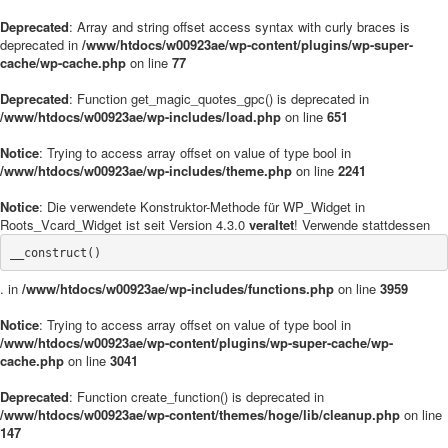
Deprecated
: Array and string offset access syntax with curly braces is
deprecated in
/www/htdocs/w00923ae/wp-content/plugins/wp-super-
cache/wp-cache.php
on line
77
Deprecated
: Function get_magic_quotes_gpc() is deprecated in
/www/htdocs/w00923ae/wp-includes/load.php
on line
651
Notice
: Trying to access array offset on value of type bool in
/www/htdocs/w00923ae/wp-includes/theme.php
on line
2241
Notice
: Die verwendete Konstruktor-Methode für WP_Widget in
Roots_Vcard_Widget ist seit Version 4.3.0
veraltet
! Verwende stattdessen
__construct()
. in
/www/htdocs/w00923ae/wp-includes/functions.php
on line
3959
Notice
: Trying to access array offset on value of type bool in
/www/htdocs/w00923ae/wp-content/plugins/wp-super-cache/wp-
cache.php
on line
3041
Deprecated
: Function create_function() is deprecated in
/www/htdocs/w00923ae/wp-content/themes/hoge/lib/cleanup.php
on line
147