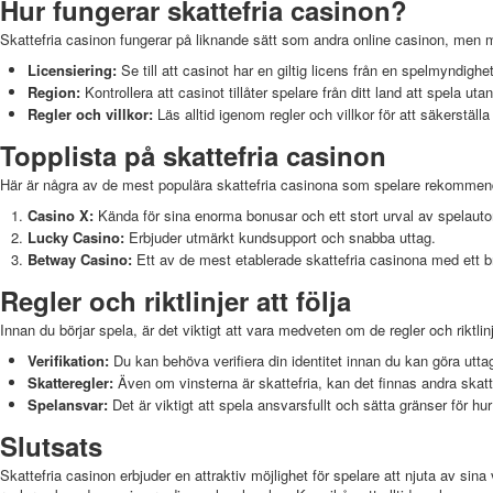
Hur fungerar skattefria casinon?
Skattefria casinon fungerar på liknande sätt som andra online casinon, men me
Licensiering:
Se till att casinot har en giltig licens från en spelmyndighet 
Region:
Kontrollera att casinot tillåter spelare från ditt land att spela utan
Regler och villkor:
Läs alltid igenom regler och villkor för att säkerstäl
Topplista på skattefria casinon
Här är några av de mest populära skattefria casinona som spelare rekommen
Casino X:
Kända för sina enorma bonusar och ett stort urval av spelauto
Lucky Casino:
Erbjuder utmärkt kundsupport och snabba uttag.
Betway Casino:
Ett av de mest etablerade skattefria casinona med ett br
Regler och riktlinjer att följa
Innan du börjar spela, är det viktigt att vara medveten om de regler och riktlin
Verifikation:
Du kan behöva verifiera din identitet innan du kan göra utta
Skatteregler:
Även om vinsterna är skattefria, kan det finnas andra skatt
Spelansvar:
Det är viktigt att spela ansvarsfullt och sätta gränser för h
Slutsats
Skattefria casinon erbjuder en attraktiv möjlighet för spelare att njuta av sina