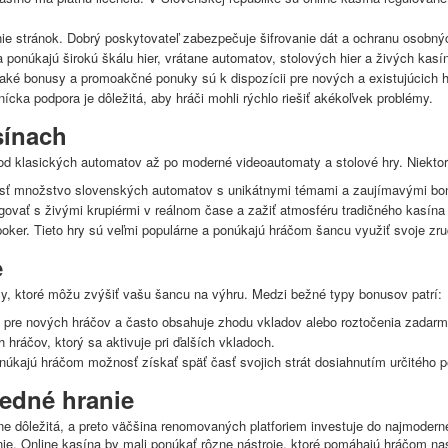
e stránok. Dobrý poskytovateľ zabezpečuje šifrovanie dát a ochranu osobnýc
 ponúkajú širokú škálu hier, vrátane automatov, stolových hier a živých kasí
 aké bonusy a promoakčné ponuky sú k dispozícii pre nových a existujúcich h
ícka podpora je dôležitá, aby hráči mohli rýchlo riešiť akékoľvek problémy.
sínach
 od klasických automatov až po moderné videoautomaty a stolové hry. Niektoré
sť množstvo slovenských automatov s unikátnymi témami a zaujímavými bo
govať s živými krupiérmi v reálnom čase a zažiť atmosféru tradičného kasína
poker. Tieto hry sú veľmi populárne a ponúkajú hráčom šancu využiť svoje zru
e
y, ktoré môžu zvýšiť vašu šancu na výhru. Medzi bežné typy bonusov patrí:
 pre nových hráčov a často obsahuje zhodu vkladov alebo roztočenia zadarm
 hráčov, ktorý sa aktivuje pri ďalších vkladoch.
úkajú hráčom možnosť získať späť časť svojich strát dosiahnutím určitého p
edné hranie
e dôležitá, a preto väčšina renomovaných platforiem investuje do najmoderne
e. Online kasína by mali ponúkať rôzne nástroje, ktoré pomáhajú hráčom nasta