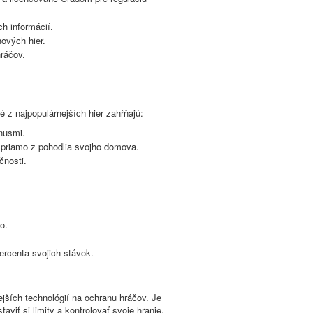
h informácií.
nových hier.
ráčov.
 z najpopulárnejších hier zahŕňajú:
nusmi.
 priamo z pohodlia svojho domova.
čnosti.
o.
ercenta svojich stávok.
jších technológií na ochranu hráčov. Je
viť si limity a kontrolovať svoje hranie.