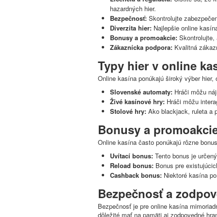
hazardných hier.
Bezpečnosť:
Skontrolujte zabezpečeni
Diverzita hier:
Najlepšie online kasína
Bonusy a promoakcie:
Skontrolujte,
Zákaznícka podpora:
Kvalitná zákazn
Typy hier v online ka
Online kasína ponúkajú široký výber hier,
Slovenské automaty:
Hráči môžu náj
Živé kasínové hry:
Hráči môžu intera
Stolové hry:
Ako blackjack, ruleta a 
Bonusy a promoakci
Online kasína často ponúkajú rôzne bonus
Uvítací bonus:
Tento bonus je určený
Reload bonus:
Bonus pre existujúcich
Cashback bonus:
Niektoré kasína pon
Bezpečnosť a zodpov
Bezpečnosť je pre online kasína mimoriadn
dôležité mať na pamäti aj zodpovedné hrani