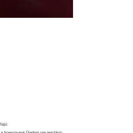
ňajú:
é a licencované Úradom pre reguláciu