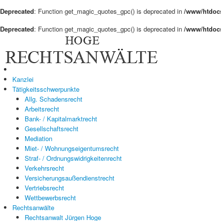
Deprecated
: Function get_magic_quotes_gpc() is deprecated in
/www/htdocs
Deprecated
: Function get_magic_quotes_gpc() is deprecated in
/www/htdocs
Kanzlei
Tätigkeitsschwerpunkte
Allg. Schadensrecht
Arbeitsrecht
Bank- / Kapitalmarktrecht
Gesellschaftsrecht
Mediation
Miet- / Wohnungseigentumsrecht
Straf- / Ordnungswidrigkeitenrecht
Verkehrsrecht
Versicherungsaußendienstrecht
Vertriebsrecht
Wettbewerbsrecht
Rechtsanwälte
Rechtsanwalt Jürgen Hoge