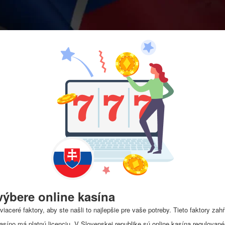
výbere online kasína
viaceré faktory, aby ste našli to najlepšie pre vaše potreby. Tieto faktory zahŕ
kasíno má platnú licenciu. V Slovenskej republike sú online kasína regulovan