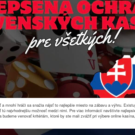
a mnohí hráči sa snažia nájsť to najlepšie miesto na zábavu a výhru. Existu
tú najvhodnejšiu možnosť medzi nimi. Pre viac informácií navštívte najlepsi
sa budeme venovať kritériám, ktoré by ste mali zvážiť pri výbere online kasína