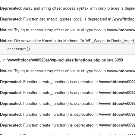
Deprecated
: Array and string offset access syntax with curly braces is depr
Deprecated
: Function get_magic_quotes_gpc() is deprecated in
/www/htdoc
Notice
: Trying to access array offset on value of type bool in
/www/htdocs/w
Notice
: Die verwendete Konstruktor-Methode für WP_Widget in Roots_Vcard_W
__construct()
. in
/www/htdocs/w00923ae/wp-includes/functions.php
on line
3959
Notice
: Trying to access array offset on value of type bool in
/www/htdocs/w
Deprecated
: Function create_function() is deprecated in
/www/htdocs/w0092
Deprecated
: Function create_function() is deprecated in
/www/htdocs/w0092
Deprecated
: Function create_function() is deprecated in
/www/htdocs/w0092
Deprecated
: Function create_function() is deprecated in
/www/htdocs/w0092
Deprecated
: Function create_function() is deprecated in
/www/htdocs/w0092